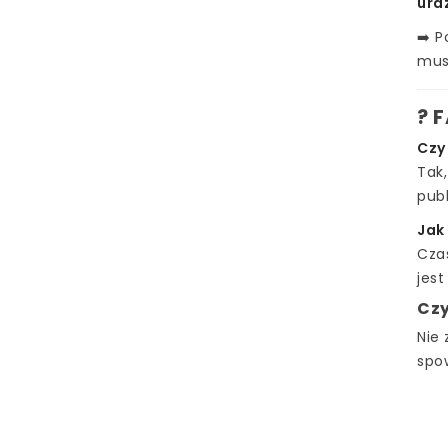
ura
➡️ P
mus
? 
Czy
Tak,
publ
Jak 
Cza
jest
Czy
Nie 
spo