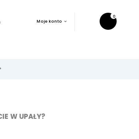
0
Moje konto
u
?
CIE W UPAŁY?