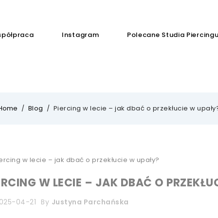
półpraca
Instagram
Polecane Studia Piercing
Home
Blog
Piercing w lecie – jak dbać o przekłucie w upały
ERCING W LECIE – JAK DBAĆ O PRZEKŁU
025-04-21
By
Justyna Parchańska