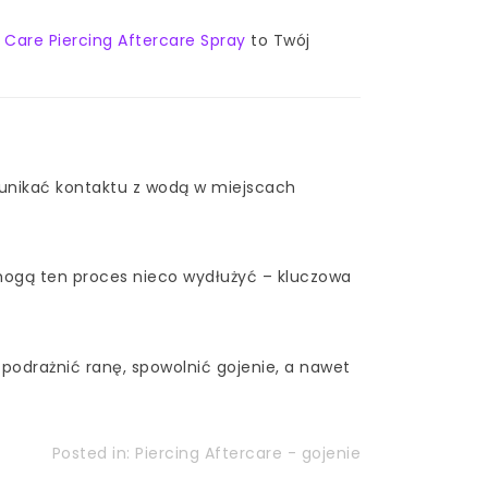
c Care Piercing Aftercare Spray
to Twój
i unikać kontaktu z wodą w miejscach
 mogą ten proces nieco wydłużyć – kluczowa
 podrażnić ranę, spowolnić gojenie, a nawet
Posted in:
Piercing Aftercare - gojenie