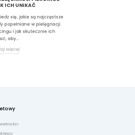
AK ICH UNIKAĆ
edz się, jakie są najczęstsze
y popełniane w pielęgnacji
cingu i jak skutecznie ich
ać, aby...
aj więcej
netowy
ywatności
sklepu