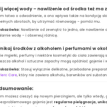
Pij więcej wody – nawilżenie od środka też ma
m łatwo o odwodnienie, a ono wpływa także na kondycję skór
pełnych obrotach, by utrzymać równowagę – pomóż mu.
skazówka:
Nawilżenie od zewnątrz to jedno, ale nawilżenie od
larnie wodę – i obserwuj różnicę.
 Unikaj środków z alkoholem i perfumami w okol
ie mgiełki, perfumy i niektóre kosmetyki do ciała zawierają s
aszcza alkohol i sztuczne zapachy mogą opóźniać gojenie i 
skazówka:
Stosuj wyłącznie delikatne, przebadane preparat
Pierc Care
, który nie zawiera alkoholu, barwników ani substa
dsumowanie:
em możesz cieszyć się nowym piercingiem, ale tylko wtedy,
bezproblemowego gojenia jest
regularna pielęgnacja, unik