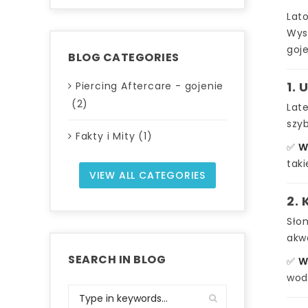
Lato
Wyso
goje
BLOG CATEGORIES
1. 
Piercing Aftercare - gojenie
(2)
Late
szyb
Fakty i Mity (1)
✅
W
taki
VIEW ALL CATEGORIES
2. 
Słon
akw
SEARCH IN BLOG
✅
W
wod