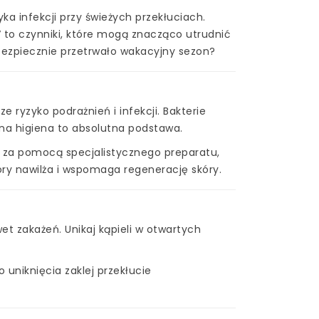
ka infekcji przy świeżych przekłuciach.
 to czynniki, które mogą znacząco utrudnić
 bezpiecznie przetrwało wakacyjny sezon?
e ryzyko podrażnień i infekcji. Bakterie
rna higiena to absolutna podstawa.
e za pomocą specjalistycznego preparatu,
óry nawilża i wspomaga regenerację skóry.
et zakażeń. Unikaj kąpieli w otwartych
do uniknięcia zaklej przekłucie