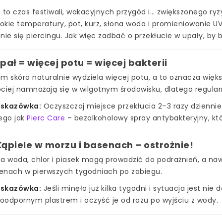
 to czas festiwali, wakacyjnych przygód i… zwiększonego ryzy
kie temperatury, pot, kurz, słona woda i promieniowanie UV
nie się piercingu. Jak więc zadbać o przekłucie w upały, by
Upał = więcej potu = więcej bakterii
m skóra naturalnie wydziela więcej potu, a to oznacza większ
ciej namnażają się w wilgotnym środowisku, dlatego regula
skazówka:
Oczyszczaj miejsce przekłucia 2–3 razy dzienni
ego jak
Pierc Care
– bezalkoholowy spray antybakteryjny, kt
Kąpiele w morzu i basenach – ostrożnie!
a woda, chlor i piasek mogą prowadzić do podrażnień, a naw
enach w pierwszych tygodniach po zabiegu.
skazówka:
Jeśli minęło już kilka tygodni i sytuacja jest nie 
oodpornym plastrem i oczyść je od razu po wyjściu z wody.