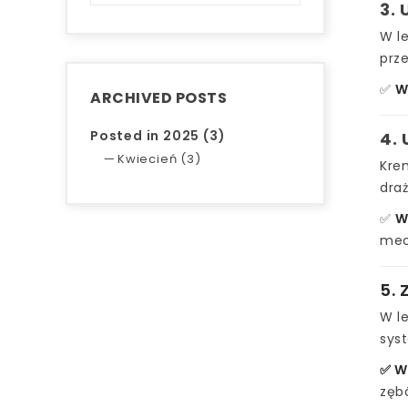
3. 
W le
prze
✅
W
ARCHIVED POSTS
Posted in 2025 (3)
4. 
Kwiecień (3)
Krem
draż
✅
W
mec
5. 
W l
syst
✅ W
zębó