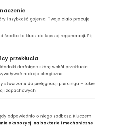
 znaczenie
y i szybkość gojenia. Twoje ciało pracuje
 środka to klucz do lepszej regeneracji. Pij
icy przekłucia
kładniki drażniące skórę wokół przekłucia.
wywoływać reakcje alergiczne.
y stworzone do pielęgnacji piercingu – takie
ncji zapachowych.
 gdy odpowiednio o niego zadbasz. Kluczem
anie ekspozycji na bakterie i mechaniczne