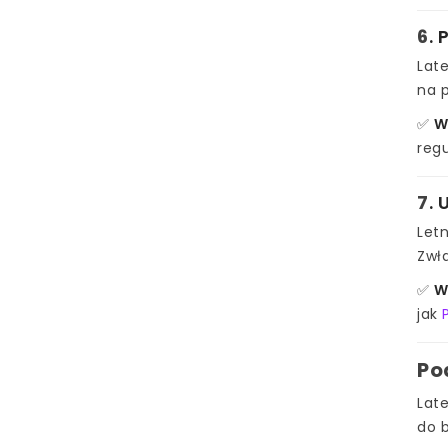
6
. 
Late
na 
✅
W
regu
7
.
Letn
Zwł
✅
W
jak
Po
Lat
do 