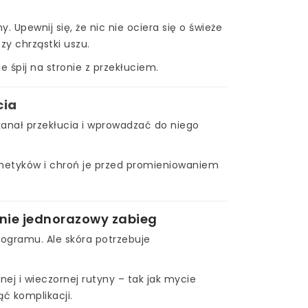
y. Upewnij się, że nic nie ociera się o świeże
zy chrząstki uszu.
 śpij na stronie z przekłuciem.
cia
 kanał przekłucia i wprowadzać do niego
smetyków i chroń je przed promieniowaniem
 nie jednorazowy zabieg
ogramu. Ale skóra potrzebuje
ej i wieczornej rutyny – tak jak mycie
ć komplikacji.