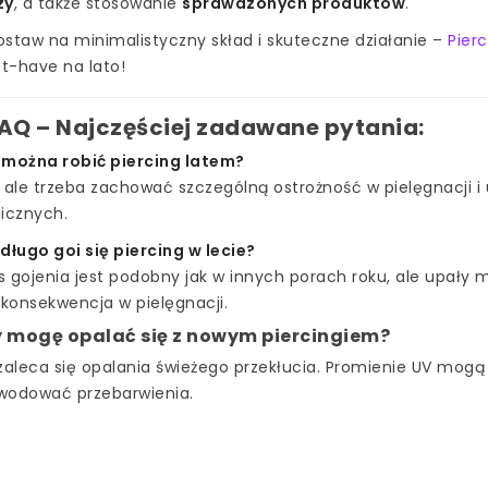
zy
, a także stosowanie
sprawdzonych produktów
.
ostaw na minimalistyczny skład i skuteczne działanie –
Pier
t-have na lato!
FAQ – Najczęściej zadawane pytania:
 można robić piercing latem?
 ale trzeba zachować szczególną ostrożność w pielęgnacji 
icznych.
długo goi się piercing w lecie?
s gojenia jest podobny jak w innych porach roku, ale upały
 konsekwencja w pielęgnacji.
 mogę opalać się z nowym piercingiem?
zaleca się opalania świeżego przekłucia. Promienie UV mogą
wodować przebarwienia.