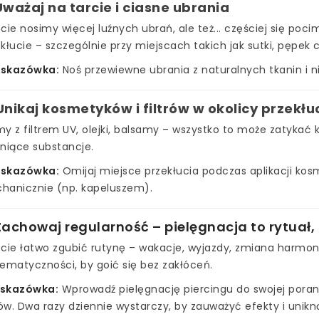
Uważaj na tarcie i ciasne ubrania
cie nosimy więcej luźnych ubrań, ale też... częściej się pocim
kłucie – szczególnie przy miejscach takich jak sutki, pępek c
skazówka:
Noś przewiewne ubrania z naturalnych tkanin i nie
Unikaj kosmetyków i filtrów w okolicy przekłu
y z filtrem UV, olejki, balsamy – wszystko to może zatykać
niące substancje.
skazówka:
Omijaj miejsce przekłucia podczas aplikacji ko
hanicznie (np. kapeluszem).
Zachowaj regularność – pielęgnacja to rytuał,
ecie łatwo zgubić rutynę – wakacje, wyjazdy, zmiana harmon
ematyczności, by goić się bez zakłóceń.
skazówka:
Wprowadź pielęgnację piercingu do swojej porann
w. Dwa razy dziennie wystarczy, by zauważyć efekty i unikną